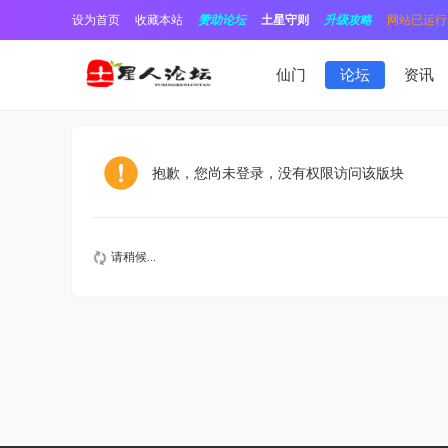
设为首页
收藏本站
赞助论坛
土星守则
升级攻略
网站已运行1
仙门
论坛
资讯
抱歉，您尚未登录，没有权限访问该版块
请稍候...