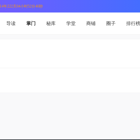
4年222天04小时52分46秒
导读
掌门
秘库
学堂
商铺
圈子
排行